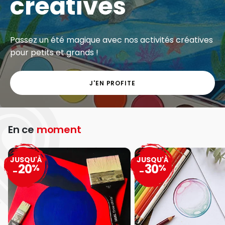
créatives
Passez un été magique avec nos activités créatives
pour petits et grands !
J'EN PROFITE
En ce
moment
JUSQU'À
JUSQU'À
20
30
%
%
-
-