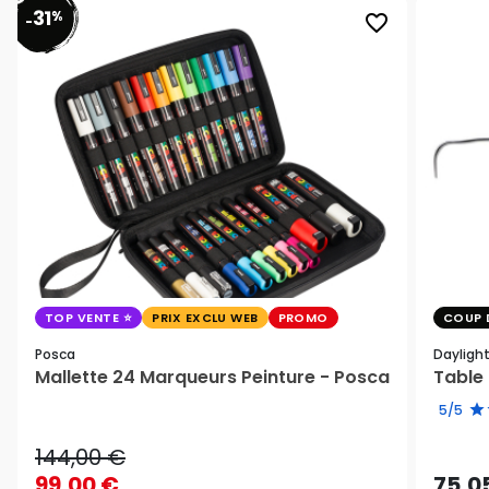
31
%
favorite_border
-
TOP VENTE
PRIX EXCLU WEB
PROMO
COUP 
Posca
Dayligh
Mallette 24 Marqueurs Peinture - Posca
Table 
5/5
144,00 €
99,00 €
75,0