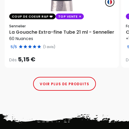
COUP DE COEUR R&P
TOP VENTE
Sennelier
F
La Gouache Extra-fine Tube 21 ml - Sennelier
C
60 Nuances
+
5/5
(1 avis)
5,15 €
Dès
D
VOIR PLUS DE PRODUITS