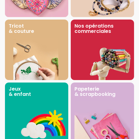
Tricot
Nos opérations
& couture
commerciales
Jeux
Papeterie
& enfant
& scrapbooking