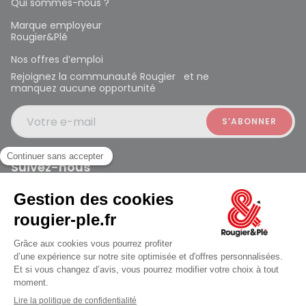
Qui sommes-nous ?
Marque employeur
Rougier&Plé
Nos offres d’emploi
Rejoignez la communauté Rougier et ne
manquez aucune opportunité
Votre e-mail
Suivez-nous
Rougier et Plé 2024 Copyright
Mentions légales