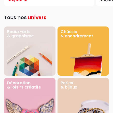
Tous nos
univers
Beaux-arts
Châssis
& graphisme
& encadrement
Décoration
Perles
& loisirs créatifs
& bijoux