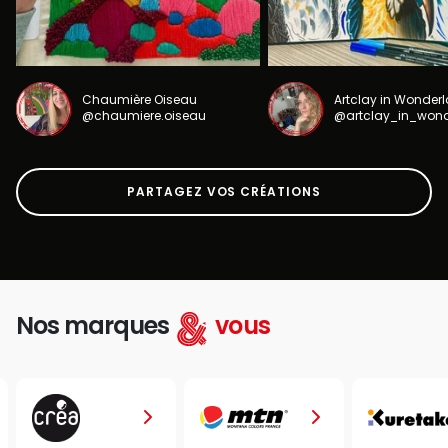
Chaumière Oiseau
Artclay in Wonder
@chaumiere.oiseau
@artclay_in_won
PARTAGEZ VOS CRÉATIONS
Nos marques
vous