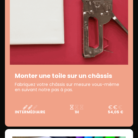
Monter une toile sur un châssis
Fabriquez votre châssis sur mesure vous-même
en suivant notre pas à pas.
INTERMÉDIAIRE
1H
54,05 €