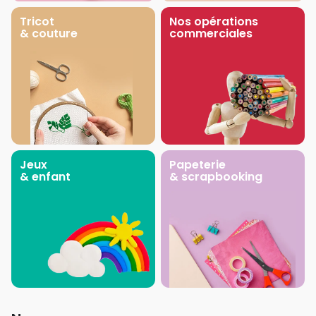
Tricot
Nos opérations
& couture
commerciales
Jeux
Papeterie
& enfant
& scrapbooking