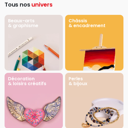
Tous nos
univers
Beaux-arts
Châssis
& graphisme
& encadrement
Décoration
Perles
& loisirs créatifs
& bijoux