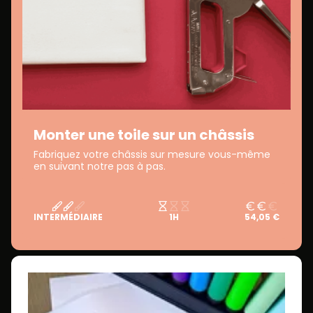
Monter une toile sur un châssis
Fabriquez votre châssis sur mesure vous-même
en suivant notre pas à pas.
INTERMÉDIAIRE
1H
54,05 €