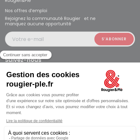
Rougier&Plé
Nos offres d’emploi
Rejoignez la communauté Rougier et ne
manquez aucune opportunité
Votre e-mail
Suivez-nous
Rougier et Plé 2024 Copyright
jusqu'au Samedi à 09:30
Mentions légales
Conditions générales des ventes