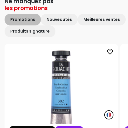
Ne manquez pas
les
promotions
Promotions
Nouveautés
Meilleures ventes
Produits signature
favorite_border