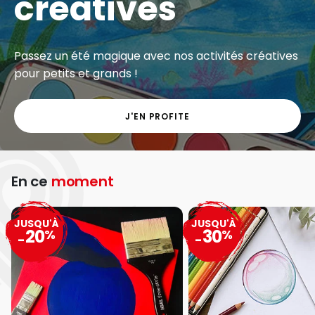
créatives
Passez un été magique avec nos activités créatives
pour petits et grands !
J'EN PROFITE
En ce
moment
JUSQU'À
JUSQU'À
20
30
%
%
-
-