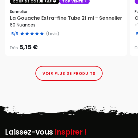
COUP DE COEUR R&P
TOP VENTE
Sennelier
F
La Gouache Extra-fine Tube 21 ml - Sennelier
C
60 Nuances
+
5/5
(1 avis)
5,15 €
Dès
D
VOIR PLUS DE PRODUITS
Laissez-vous
inspirer !