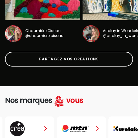
Chaumière Oiseau
Artclay in Wonder
@chaumiere.oiseau
@artclay_in_won
PARTAGEZ VOS CRÉATIONS
Nos marques
vous