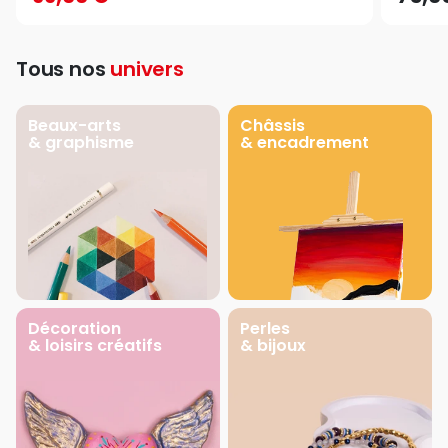
Tous nos
univers
Beaux-arts
Châssis
& graphisme
& encadrement
Décoration
Perles
& loisirs créatifs
& bijoux