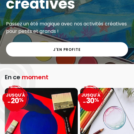
créatives
Passez un été magique avec nos activités créatives
pour petits et grands !
J'EN PROFITE
En ce
moment
JUSQU'À
JUSQU'À
20
30
%
%
-
-