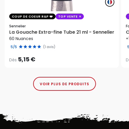
COUP DE COEUR R&P
TOP VENTE
Sennelier
F
La Gouache Extra-fine Tube 21 ml - Sennelier
C
60 Nuances
+
5/5
(1 avis)
5,15 €
Dès
D
VOIR PLUS DE PRODUITS