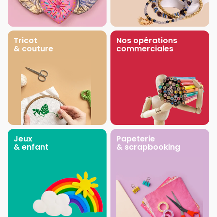
Tricot
Nos opérations
& couture
commerciales
Jeux
Papeterie
& enfant
& scrapbooking