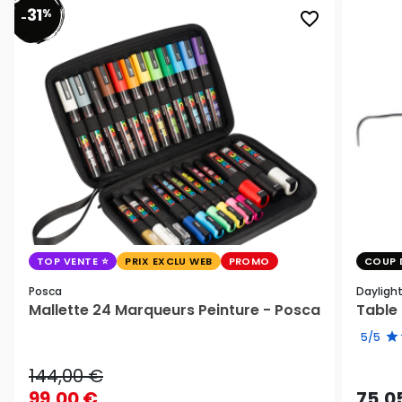
31
%
favorite_border
-
TOP VENTE
PRIX EXCLU WEB
PROMO
COUP 
Posca
Dayligh
Mallette 24 Marqueurs Peinture - Posca
Table 
5/5
144,00 €
99,00 €
75,0