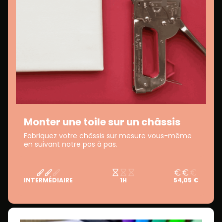
Monter une toile sur un châssis
Fabriquez votre châssis sur mesure vous-même
en suivant notre pas à pas.
INTERMÉDIAIRE
1H
54,05 €