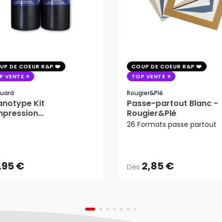
UP DE COEUR R&P
COUP DE COEUR R&P
P VENTE
TOP VENTE
uard
Rougier&plé
notype Kit
Passe-partout Blanc -
mpression
Rougier&Plé
tosensible - Jacquard
26 Formats passe partout
2,85 €
Dès
,95 €
AJOUTER AU PANIER
,95 €
2,85 €
Dès