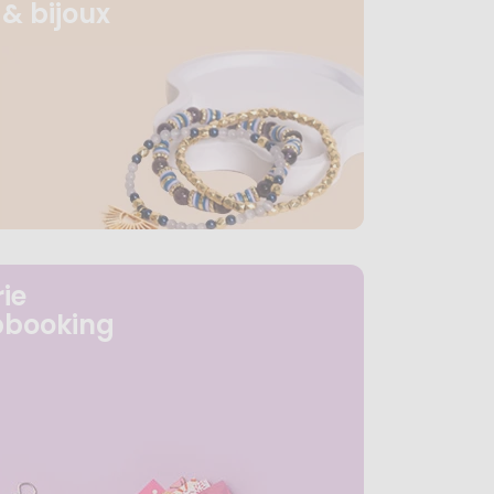
& bijoux
ie
pbooking