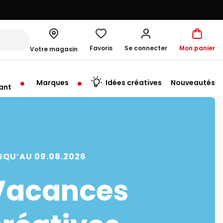
Favoris
Se connecter
Mon panier
Votre magasin
Marques
Idées créatives
Nouveautés
ant
rt à 10:00
SQU’AU 09.08.2026
Vacances