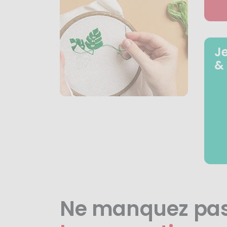
J
&
Ne manquez pa