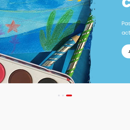
Pa
act