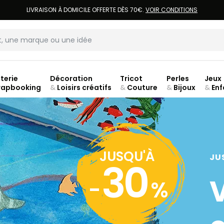
LIVRAISON À DOMICILE OFFERTE DÈS 70€.
VOIR CONDITIONS
terie
Décoration
Tricot
Perles
Jeux
rapbooking
&
Loisirs créatifs
&
Couture
&
Bijoux
&
Enf
ouve
JUSQU'À
JU
30
-
%