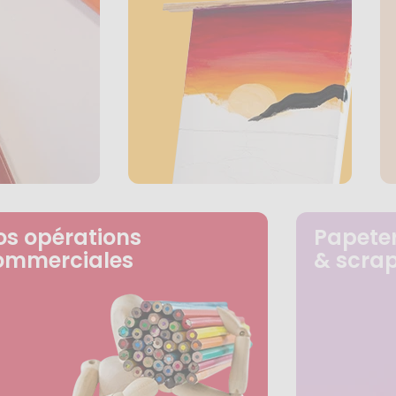
os opérations
Papeter
ommerciales
& scra