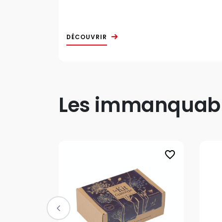
DÉCOUVRIR
Les immanquable
favorite_border