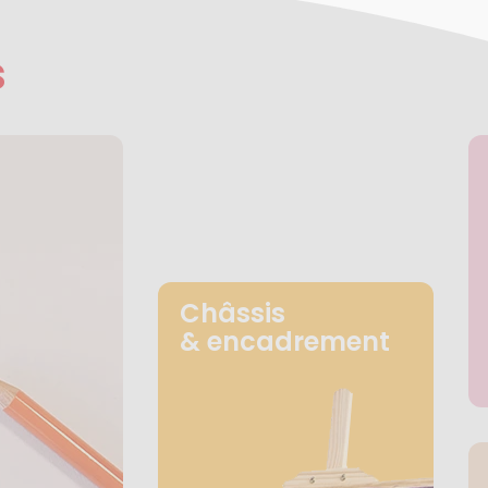
s
Châssis
& encadrement