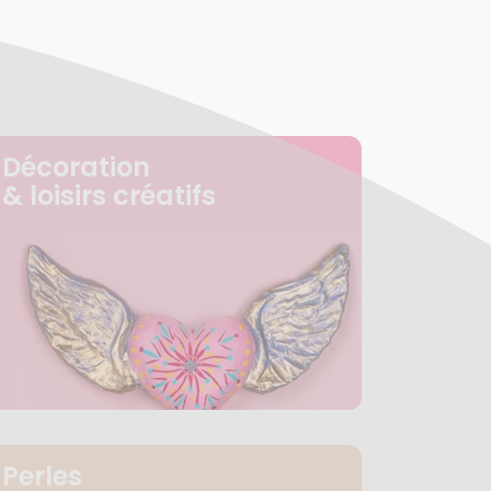
Décoration
& loisirs créatifs
Perles