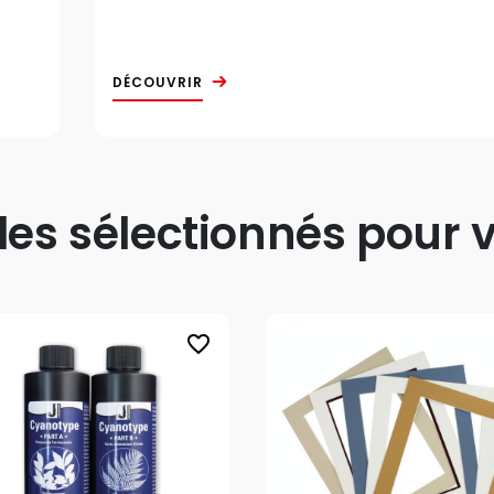
DÉCOUVRIR
s sélectionnés pour v
favorite_border