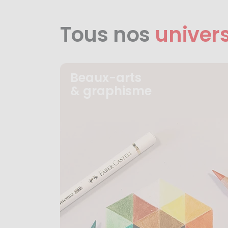
Tous nos
univer
Beaux-arts
& graphisme