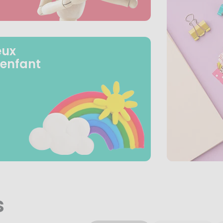
eux
 enfant
s