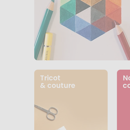
Tricot
N
& couture
c