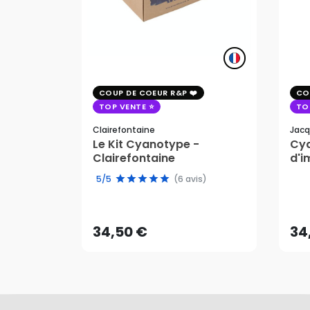
COUP DE COEUR R&P
CO
TOP VENTE
TO
Clairefontaine
Jacq
Le Kit Cyanotype -
Cya
Clairefontaine
d'i
pho
5/5
(6 avis)
34,50 €
34
AJOUTER AU PANIER
34,50 €
34