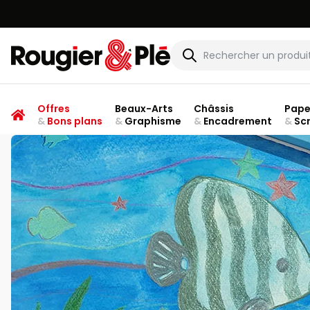
Rougier & Plé
Offres
Beaux-Arts
Châssis
Pape
&
Bons plans
&
Graphisme
&
Encadrement
&
Sc