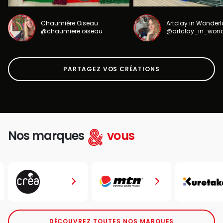
Chaumière Oiseau
Artclay in Wonder
@chaumiere.oiseau
@artclay_in_won
PARTAGEZ VOS CRÉATIONS
Nos marques
vous
DÉCOUVREZ TOUTES NOS MARQUES