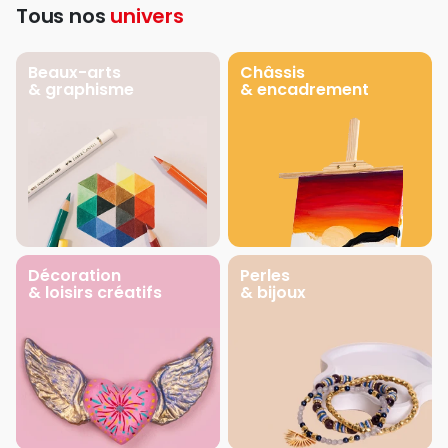
Tous nos
univers
Beaux-arts
Châssis
& graphisme
& encadrement
Décoration
Perles
& loisirs créatifs
& bijoux