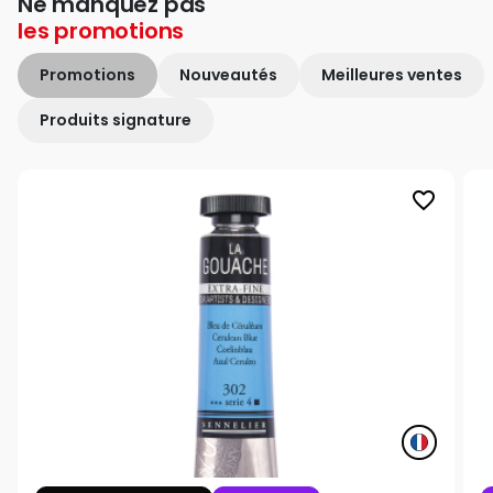
Ne manquez pas
les
promotions
Promotions
Nouveautés
Meilleures ventes
Produits signature
favorite_border