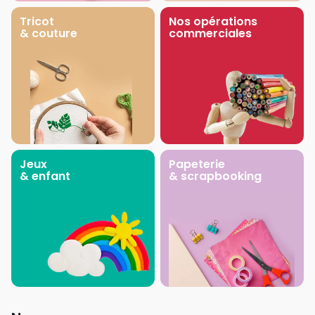
Tricot
Nos opérations
& couture
commerciales
Jeux
Papeterie
& enfant
& scrapbooking