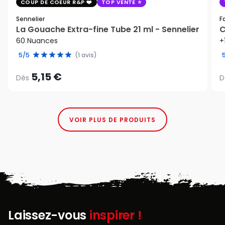
COUP DE COEUR R&P
TOP VENTE
Sennelier
F
La Gouache Extra-fine Tube 21 ml - Sennelier
C
60 Nuances
+
5/5
(1 avis)
5,15 €
Dès
D
VOIR PLUS DE PRODUITS
Laissez-vous
inspirer !