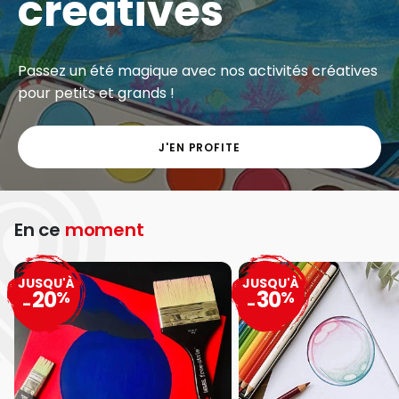
créatives
Passez un été magique avec nos activités créatives
pour petits et grands !
J'EN PROFITE
En ce
moment
JUSQU'À
JUSQU'À
20
30
%
%
-
-