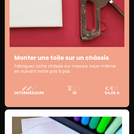
Monter une toile sur un châssis
Fabriquez votre châssis sur mesure vous-même
en suivant notre pas à pas.
INTERMÉDIAIRE
1H
54,05 €