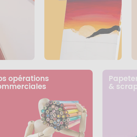
os opérations
Papeter
ommerciales
& scra