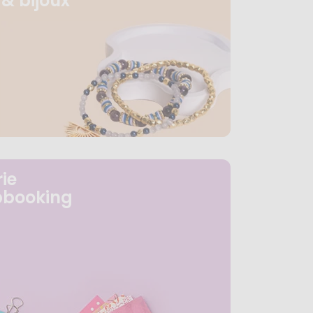
& bijoux
ie
pbooking