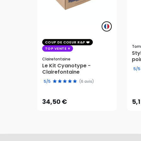
COUP DE COEUR R&P
Tom
TOP VENTE
St
poi
Clairefontaine
Le Kit Cyanotype -
5/5
Clairefontaine
34,50 €
5,
5/5
(6 avis)
AJOUTER AU PANIER
34,50 €
5,