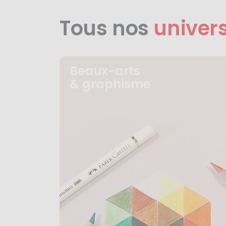
Tous nos
univer
Beaux-arts
& graphisme