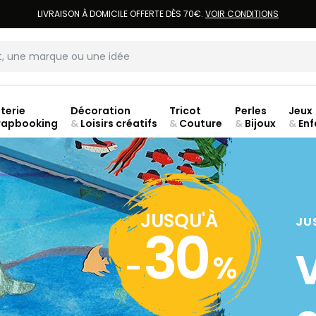
LIVRAISON À DOMICILE OFFERTE DÈS 70€.
VOIR CONDITIONS
terie
Décoration
Tricot
Perles
Jeux
rapbooking
&
Loisirs créatifs
&
Couture
&
Bijoux
&
Enf
JUSQU'À
JU
30
-
%