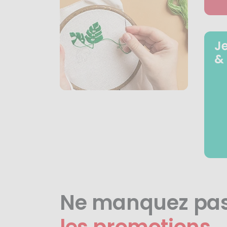
J
&
Ne manquez pa