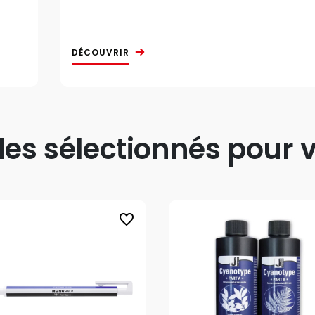
DÉCOUVRIR
s sélectionnés pour v
favorite_border