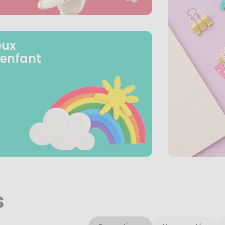
eux
 enfant
s