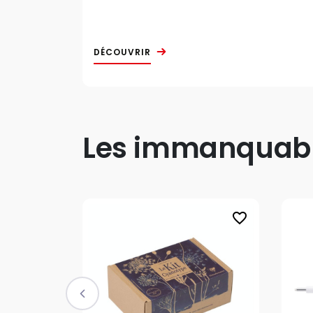
DÉCOUVRIR
Les immanquable
favorite_border