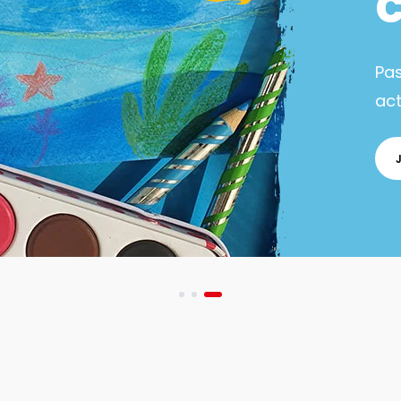
Pa
act