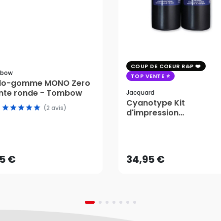
COUP DE COEUR R&P
bow
TOP VENTE
ylo-gomme MONO Zero
nte ronde - Tombow
Jacquard
Cyanotype Kit
(2 avis)
d'impression
photosensible - Jacqu
15 €
34,95 €
AJOUTER AU PANIER
AJOUTER AU PANIER
15 €
34,95 €