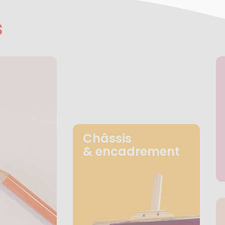
s
Châssis
& encadrement