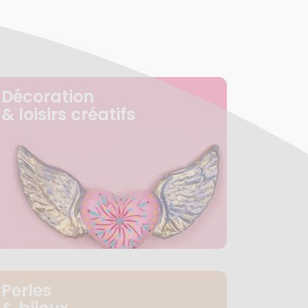
Décoration
& loisirs créatifs
Perles