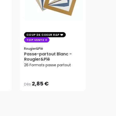
COUP DE COEUR R&P
COUP DE 
TOP VENTE
TOP VENT
PROMO
Rougier&plé
Arches
Passe-partout Blanc -
Papier aq
Rougier&Plé
223,65
9.15m 30
2,85 €
ard
26 Formats passe partout
Dès
Arches
192,33
223,65
AJ
2,85 €
192,33
Dès