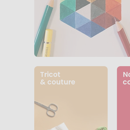
Tricot
N
& couture
c