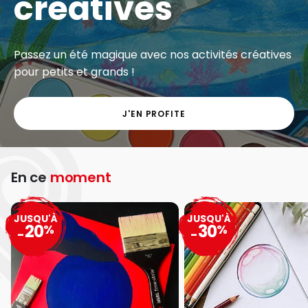
créatives
Passez un été magique avec nos activités créatives
pour petits et grands !
J'EN PROFITE
En ce
moment
JUSQU'À
JUSQU'À
20
30
%
%
-
-