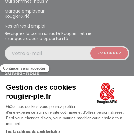
Qui sommes-nous ?
Marque employeur
Rougier&Plé
Nos offres d’emploi
Rejoignez la communauté Rougier et ne
manquez aucune opportunité
Votre e-mail
Suivez-nous
Rougier et Plé 2024 Copyright
Mentions légales