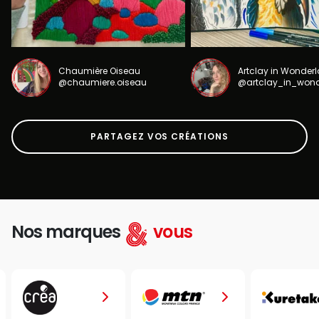
Chaumière Oiseau
Artclay in Wonder
@chaumiere.oiseau
@artclay_in_won
PARTAGEZ VOS CRÉATIONS
Nos marques
vous