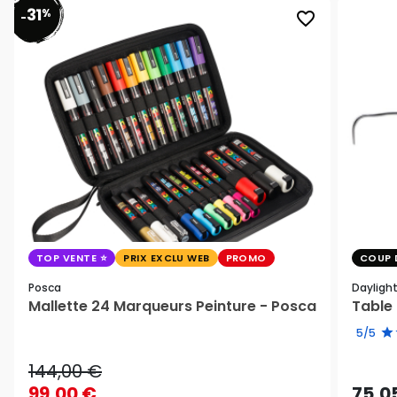
31
%
favorite_border
-
TOP VENTE
PRIX EXCLU WEB
PROMO
COUP 
Posca
Dayligh
Mallette 24 Marqueurs Peinture - Posca
Table 
5/5
144,00 €
99,00 €
75,0