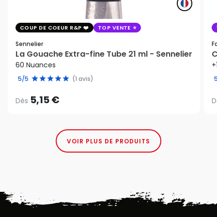
COUP DE COEUR R&P
TOP VENTE
Sennelier
F
La Gouache Extra-fine Tube 21 ml - Sennelier
C
60 Nuances
+
5/5
(1 avis)
5,15 €
Dès
D
VOIR PLUS DE PRODUITS