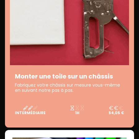
Monter une toile sur un châssis
Fabriquez votre châssis sur mesure vous-même
en suivant notre pas à pas.
INTERMÉDIAIRE
1H
54,05 €