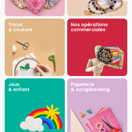
Tricot
Nos opérations
& couture
commerciales
Jeux
Papeterie
& enfant
& scrapbooking