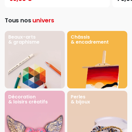
Tous nos
univers
Beaux-arts
Châssis
& graphisme
& encadrement
Décoration
Perles
& loisirs créatifs
& bijoux