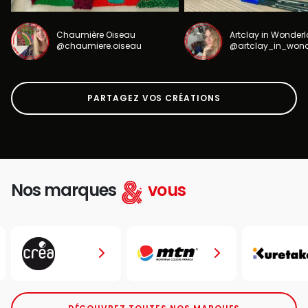
Chaumière Oiseau
Artclay in Wonder
@chaumiere.oiseau
@artclay_in_won
PARTAGEZ VOS CRÉATIONS
Nos marques
vous