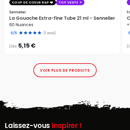
COUP DE COEUR R&P
TOP VENTE
Sennelier
F
La Gouache Extra-fine Tube 21 ml - Sennelier
C
60 Nuances
+
5/5
(1 avis)
5,15 €
Dès
D
VOIR PLUS DE PRODUITS
Laissez-vous
inspirer !