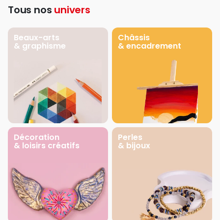
Tous nos
univers
Beaux-arts
Châssis
& graphisme
& encadrement
Décoration
Perles
& loisirs créatifs
& bijoux