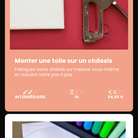
Monter une toile sur un châssis
Fabriquez votre châssis sur mesure vous-même
en suivant notre pas à pas.
INTERMÉDIAIRE
1H
54,05 €