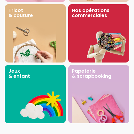
Tricot
Nos opérations
& couture
commerciales
Jeux
Papeterie
& enfant
& scrapbooking