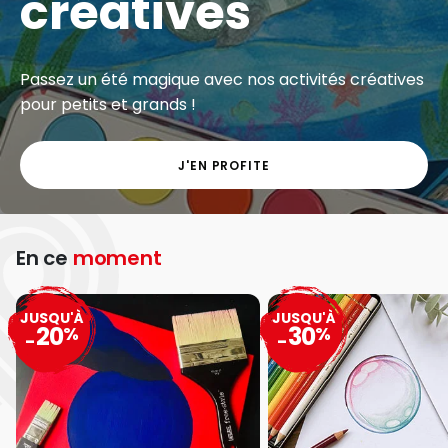
créatives
Passez un été magique avec nos activités créatives
pour petits et grands !
J'EN PROFITE
En ce
moment
JUSQU'À
JUSQU'À
20
30
%
%
-
-