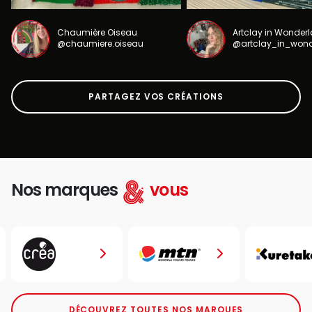
Chaumière Oiseau
Artclay in Wonder
@chaumiere.oiseau
@artclay_in_won
PARTAGEZ VOS CRÉATIONS
Nos marques
vous
DÉCOUVREZ TOUTES NOS MARQUES