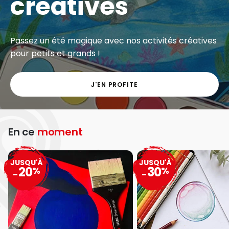
créatives
Passez un été magique avec nos activités créatives
pour petits et grands !
J'EN PROFITE
En ce
moment
JUSQU'À
JUSQU'À
20
30
%
%
-
-