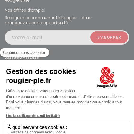
Rougier&Plé
Nos offres d’emploi
Rejoignez la communauté Rougier et ne
manquez aucune opportunité
Votre e-mail
Suivez-nous
Rougier et Plé 2024 Copyright
jusqu'au Lundi à 09:30
Mentions légales
Conditions générales des ventes