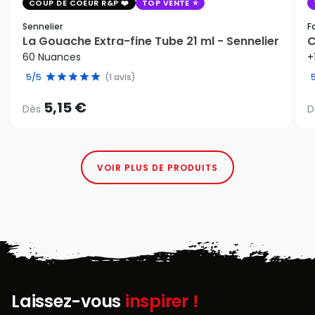
COUP DE COEUR R&P
TOP VENTE
Sennelier
F
La Gouache Extra-fine Tube 21 ml - Sennelier
C
60 Nuances
+
5/5
(1 avis)
5,15 €
Dès
D
VOIR PLUS DE PRODUITS
Laissez-vous
inspirer !