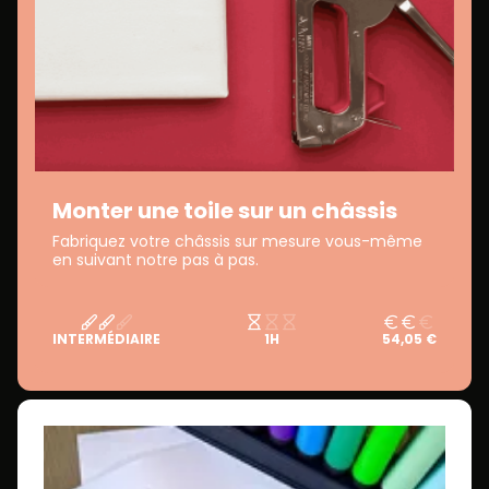
Monter une toile sur un châssis
Fabriquez votre châssis sur mesure vous-même
en suivant notre pas à pas.
INTERMÉDIAIRE
1H
54,05 €