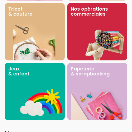
Tricot
Nos opérations
& couture
commerciales
Jeux
Papeterie
& enfant
& scrapbooking