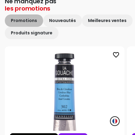
Ne manquez pas
les
promotions
Promotions
Nouveautés
Meilleures ventes
Produits signature
favorite_border