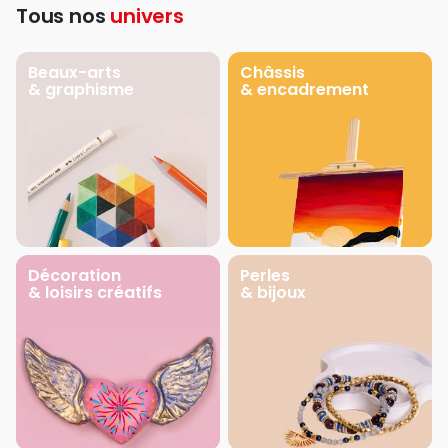
Tous nos
univers
Beaux-arts
Châssis
& graphisme
& encadrement
Décoration
Perles
& loisirs créatifs
& bijoux