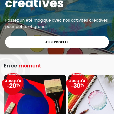
créatives
Passez un été magique avec nos activités créatives
pour petits et grands !
J'EN PROFITE
En ce
moment
JUSQU'À
JUSQU'À
20
30
%
%
-
-