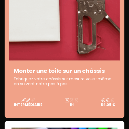
Monter une toile sur un châssis
Fabriquez votre châssis sur mesure vous-même
en suivant notre pas à pas.
INTERMÉDIAIRE
1H
54,05 €