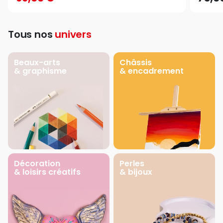
Tous nos
univers
Beaux-arts
Châssis
& graphisme
& encadrement
Décoration
Perles
& loisirs créatifs
& bijoux