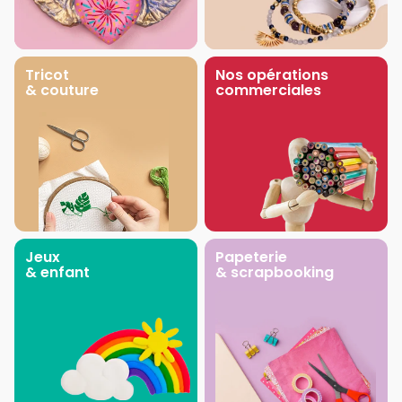
Tricot
Nos opérations
& couture
commerciales
Jeux
Papeterie
& enfant
& scrapbooking