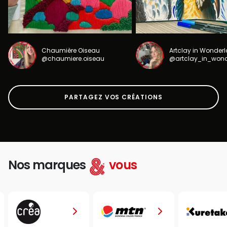
Chaumière Oiseau
Artclay in Wonder
@chaumiere.oiseau
@artclay_in_won
PARTAGEZ VOS CRÉATIONS
Nos marques
vous