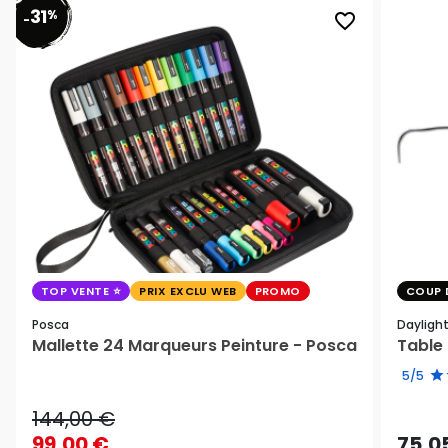
31
%
favorite_border
-
TOP VENTE
PRIX EXCLU WEB
PROMO
COUP 
Posca
Dayligh
Mallette 24 Marqueurs Peinture - Posca
Table 
5/5
144,00 €
99,00 €
75,0