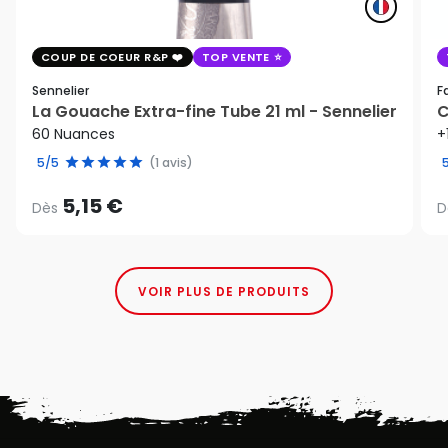
COUP DE COEUR R&P
TOP VENTE
Sennelier
F
La Gouache Extra-fine Tube 21 ml - Sennelier
C
60 Nuances
+
5/5
(1 avis)
5,15 €
Dès
D
VOIR PLUS DE PRODUITS