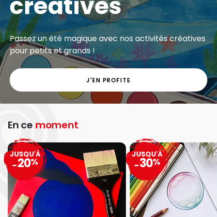
créatives
Passez un été magique avec nos activités créatives
pour petits et grands !
J'EN PROFITE
En ce
moment
JUSQU'À
JUSQU'À
20
30
%
%
-
-