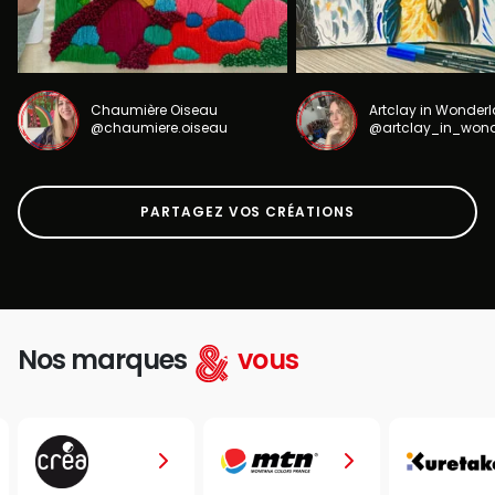
Chaumière Oiseau
Artclay in Wonder
@chaumiere.oiseau
@artclay_in_won
PARTAGEZ VOS CRÉATIONS
Nos marques
vous