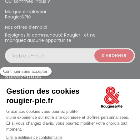
Qui sommes-nous ?
Marque employeur
Rougier&Plé
Nos offres d’emploi
Rejoignez la communauté Rougier et ne
manquez aucune opportunité
Votre e-mail
Suivez-nous
Rougier et Plé 2024 Copyright
Mentions légales