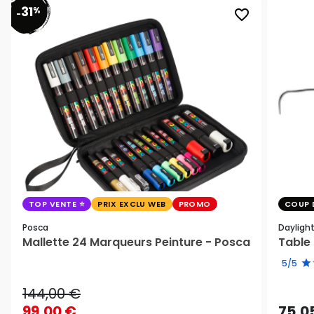
31
%
favorite_border
-
TOP VENTE
PRIX EXCLU WEB
PROMO
COUP 
Posca
Dayligh
Mallette 24 Marqueurs Peinture - Posca
Table 
5/5
144,00 €
99,00 €
75,0