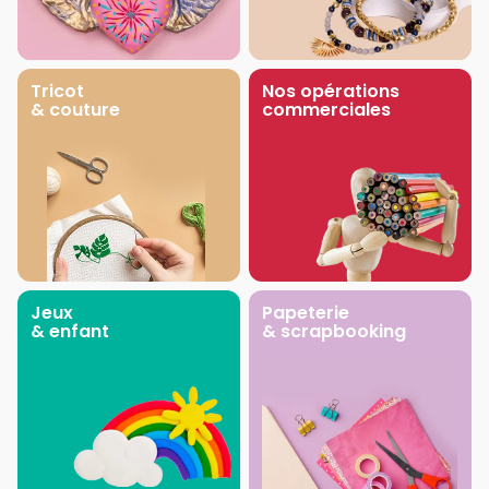
Tricot
Nos opérations
& couture
commerciales
Jeux
Papeterie
& enfant
& scrapbooking