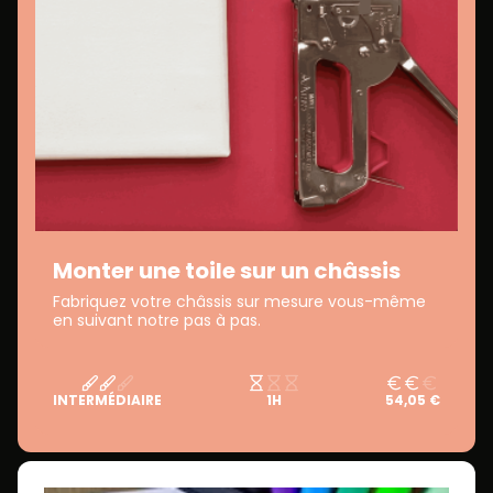
Monter une toile sur un châssis
Fabriquez votre châssis sur mesure vous-même
en suivant notre pas à pas.
INTERMÉDIAIRE
1H
54,05 €