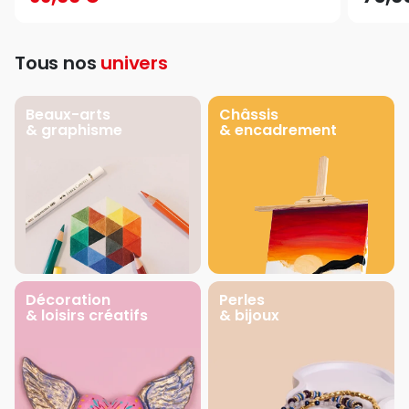
Tous nos
univers
Beaux-arts
Châssis
& graphisme
& encadrement
Décoration
Perles
& loisirs créatifs
& bijoux