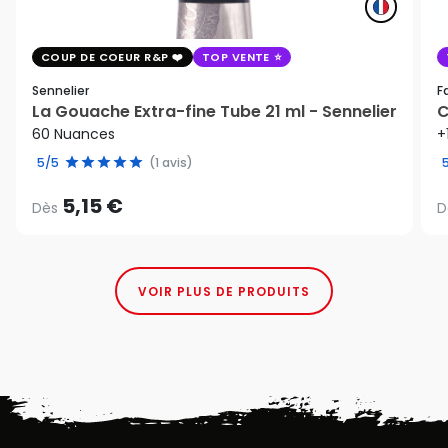
COUP DE COEUR R&P
TOP VENTE
Sennelier
F
La Gouache Extra-fine Tube 21 ml - Sennelier
C
60 Nuances
+
5/5
(1 avis)
5,15 €
Dès
D
VOIR PLUS DE PRODUITS