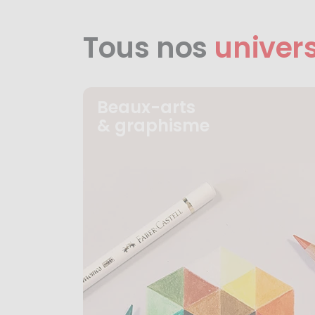
Tous nos
univer
Beaux-arts
& graphisme