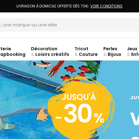
LIVRAISON À DOMICILE OFFERTE DÈS 70€.
VOIR CONDITIONS
terie
Décoration
Tricot
Perles
Jeux
rapbooking
&
Loisirs créatifs
&
Couture
&
Bijoux
&
Enf
jusq
JUSQU'À
JU
30
-
%