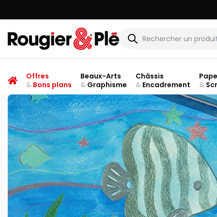
Rougier & Plé
Offres
Beaux-Arts
Châssis
Pape
&
Bons plans
&
Graphisme
&
Encadrement
&
Sc