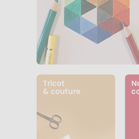
Tricot
N
& couture
c