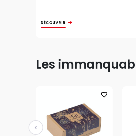
DÉCOUVRIR
Les immanquable
favorite_border