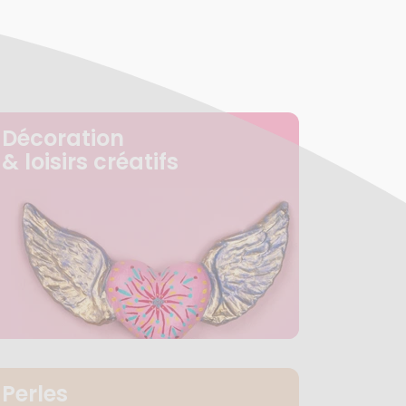
Décoration
& loisirs créatifs
Perles