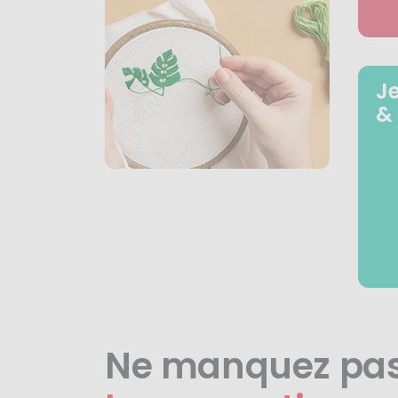
J
&
Ne manquez pa