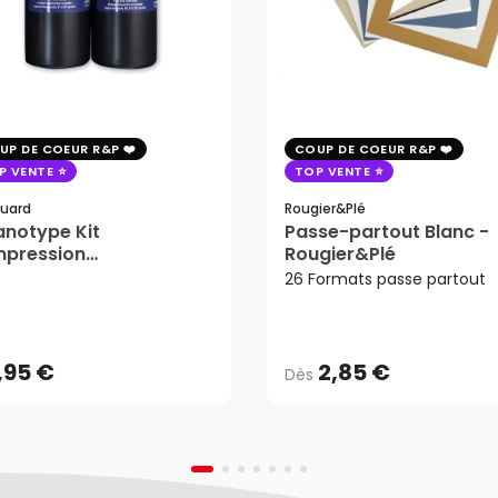
UP DE COEUR R&P
COUP DE COEUR R&P
P VENTE
TOP VENTE
uard
Rougier&plé
notype Kit
Passe-partout Blanc -
mpression
Rougier&Plé
tosensible - Jacquard
26 Formats passe partout
2,85 €
Dès
,95 €
AJOUTER AU PANIER
,95 €
2,85 €
Dès