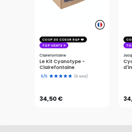
COUP DE COEUR R&P
CO
TOP VENTE
TO
Clairefontaine
Jacq
Le Kit Cyanotype -
Cya
Clairefontaine
d'i
pho
5/5
(6 avis)
34,50 €
34
AJOUTER AU PANIER
34,50 €
34