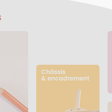
s
Châssis
& encadrement