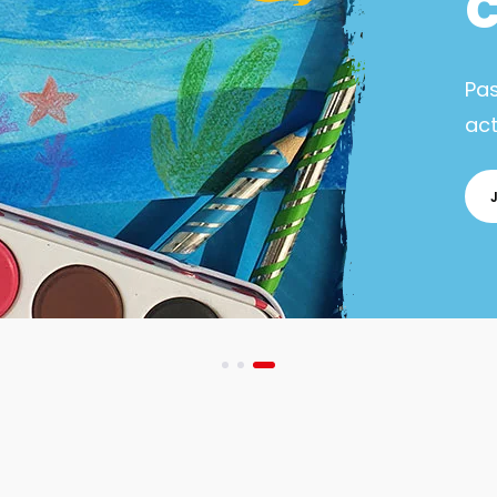
Pa
act