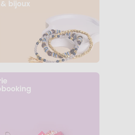
& bijoux
ie
pbooking