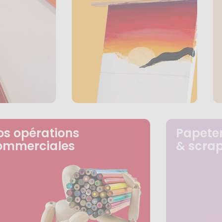
os opérations
Papeter
ommerciales
& scra