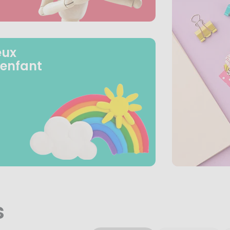
eux
 enfant
s