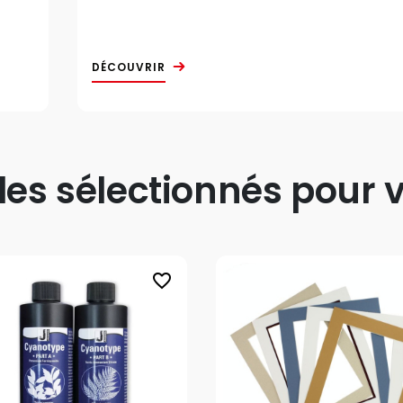
DÉCOUVRIR
s sélectionnés pour v
favorite_border