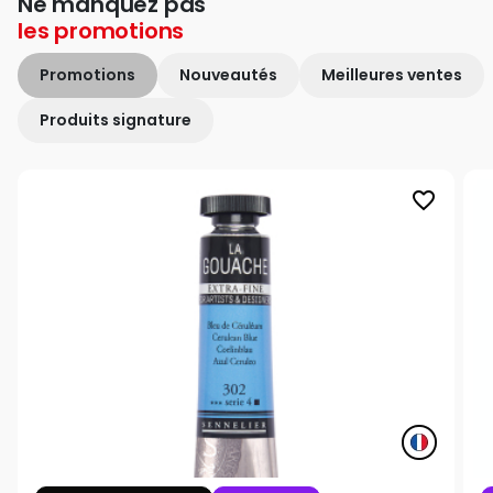
Ne manquez pas
les
promotions
Promotions
Nouveautés
Meilleures ventes
Produits signature
favorite_border