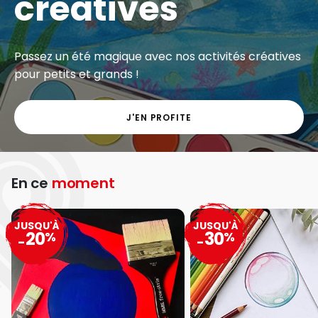
créatives
Passez un été magique avec nos activités créatives
pour petits et grands !
J'EN PROFITE
En ce
moment
JUSQU'À
JUSQU'À
20
30
%
%
-
-