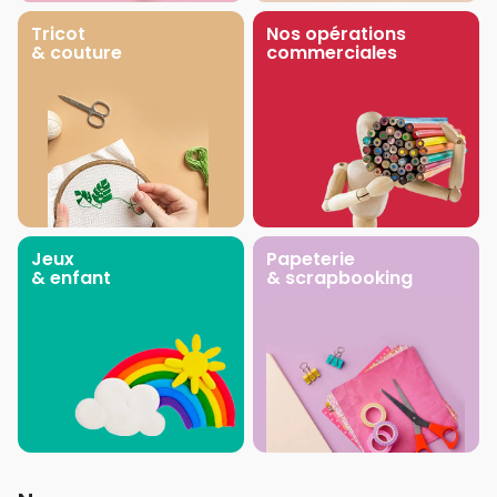
Tricot
Nos opérations
& couture
commerciales
Jeux
Papeterie
& enfant
& scrapbooking