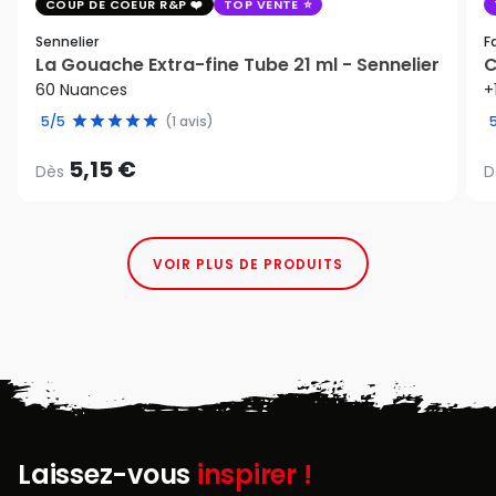
COUP DE COEUR R&P
TOP VENTE
Sennelier
F
La Gouache Extra-fine Tube 21 ml - Sennelier
C
60 Nuances
+
5/5
(1 avis)
5,15 €
Dès
D
VOIR PLUS DE PRODUITS
Laissez-vous
inspirer !