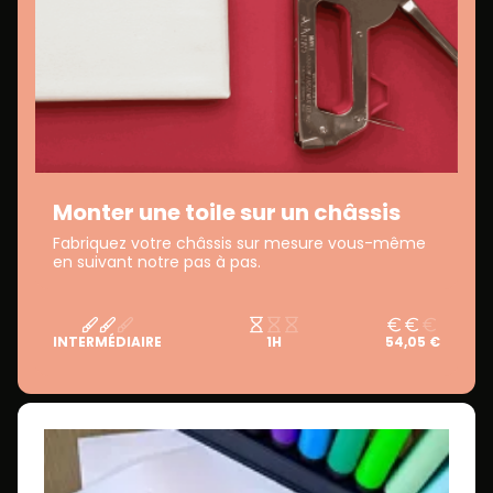
Monter une toile sur un châssis
Fabriquez votre châssis sur mesure vous-même
en suivant notre pas à pas.
INTERMÉDIAIRE
1H
54,05 €