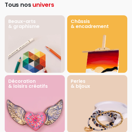
Tous nos
univers
Beaux-arts
Châssis
& graphisme
& encadrement
Décoration
Perles
& loisirs créatifs
& bijoux