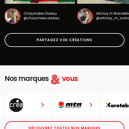
Chaumière Oiseau
Artclay in Wonder
@chaumiere.oiseau
@artclay_in_won
PARTAGEZ VOS CRÉATIONS
Nos marques
vous
DÉCOUVREZ TOUTES NOS MARQUES