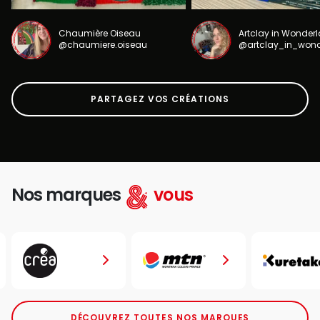
Chaumière Oiseau
Artclay in Wonder
@chaumiere.oiseau
@artclay_in_won
PARTAGEZ VOS CRÉATIONS
Nos marques
vous
DÉCOUVREZ TOUTES NOS MARQUES