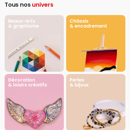
Tous nos
univers
Beaux-arts
Châssis
& graphisme
& encadrement
Décoration
Perles
& loisirs créatifs
& bijoux