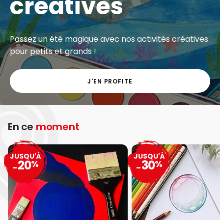
créatives
Passez un été magique avec nos activités créatives
pour petits et grands !
J'EN PROFITE
En ce
moment
JUSQU'À
JUSQU'À
20
30
%
%
-
-