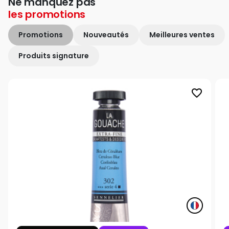
Ne manquez pas
les
promotions
Promotions
Nouveautés
Meilleures ventes
Produits signature
favorite_border