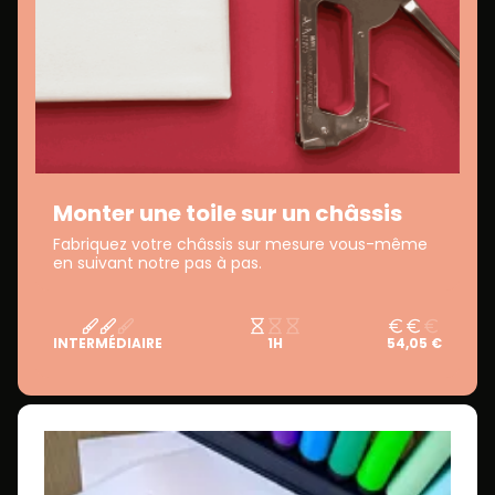
Monter une toile sur un châssis
Fabriquez votre châssis sur mesure vous-même
en suivant notre pas à pas.
INTERMÉDIAIRE
1H
54,05 €