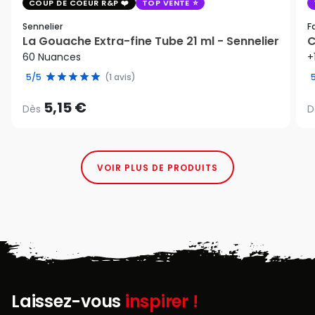
COUP DE COEUR R&P
TOP VENTE
Sennelier
F
La Gouache Extra-fine Tube 21 ml - Sennelier
C
60 Nuances
+
5/5
(1 avis)
5,15 €
Dès
D
VOIR PLUS DE PRODUITS
Laissez-vous
inspirer !