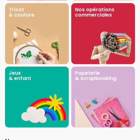
Tricot
Nos opérations
& couture
commerciales
Jeux
Papeterie
& enfant
& scrapbooking