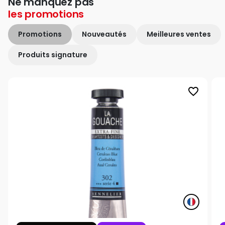
Ne manquez pas
les
promotions
Promotions
Nouveautés
Meilleures ventes
Produits signature
favorite_border