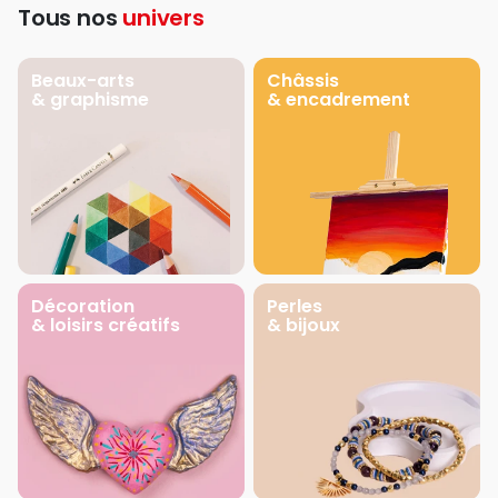
Tous nos
univers
Beaux-arts
Châssis
& graphisme
& encadrement
Décoration
Perles
& loisirs créatifs
& bijoux