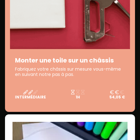
Monter une toile sur un châssis
Fabriquez votre châssis sur mesure vous-même
en suivant notre pas à pas.
INTERMÉDIAIRE
1H
54,05 €