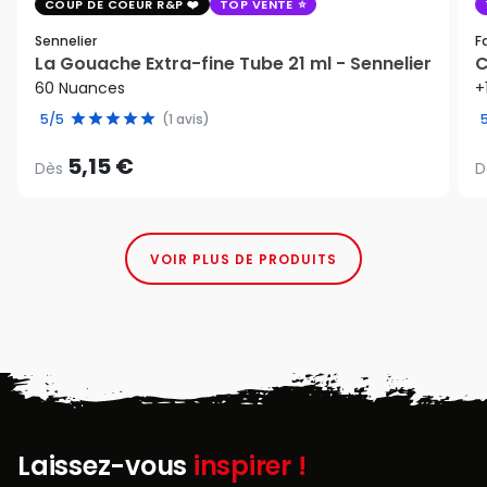
COUP DE COEUR R&P
TOP VENTE
Sennelier
F
La Gouache Extra-fine Tube 21 ml - Sennelier
C
60 Nuances
+
5/5
(1 avis)
5,15 €
Dès
D
VOIR PLUS DE PRODUITS
Laissez-vous
inspirer !