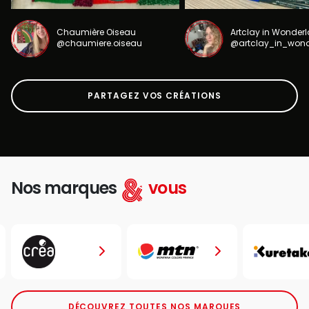
Chaumière Oiseau
Artclay in Wonder
@chaumiere.oiseau
@artclay_in_won
PARTAGEZ VOS CRÉATIONS
Nos marques
vous
DÉCOUVREZ TOUTES NOS MARQUES