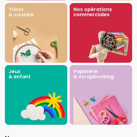
Tricot
Nos opérations
& couture
commerciales
Jeux
Papeterie
& enfant
& scrapbooking