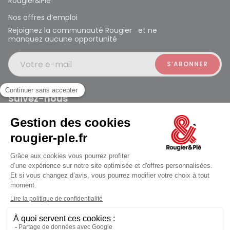
Rougier&Plé
Nos offres d’emploi
Rejoignez la communauté Rougier et ne
manquez aucune opportunité
Votre e-mail
Suivez-nous
Rougier et Plé 2024 Copyright
jusqu'au Samedi à 10:00
Mentions légales
Conditions générales des ventes