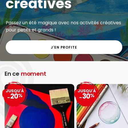
créatives
Passez un été magique avec nos activités créatives
pour petits et grands !
J'EN PROFITE
En ce
moment
JUSQU'À
JUSQU'À
20
30
%
%
-
-