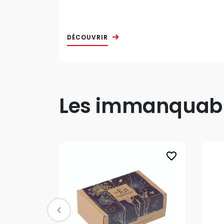
DÉCOUVRIR
Les immanquable
favorite_border