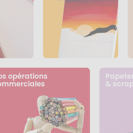
os opérations
Papeter
ommerciales
& scra