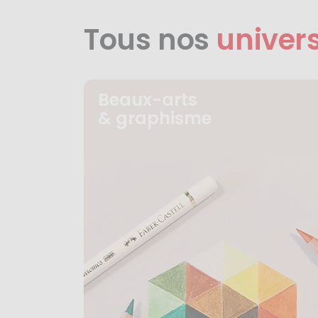
Tous nos
univer
Beaux-arts
& graphisme