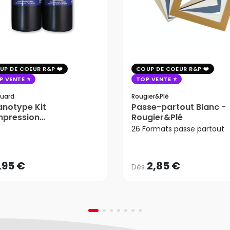
UP DE COEUR R&P
COUP DE COEUR R&P
P VENTE
TOP VENTE
uard
Rougier&plé
notype Kit
Passe-partout Blanc -
mpression
Rougier&Plé
2,85 €
tosensible - Jacquard
26 Formats passe partout
Dès
,95 €
AJOUTER AU PANIER
,95 €
2,85 €
Dès