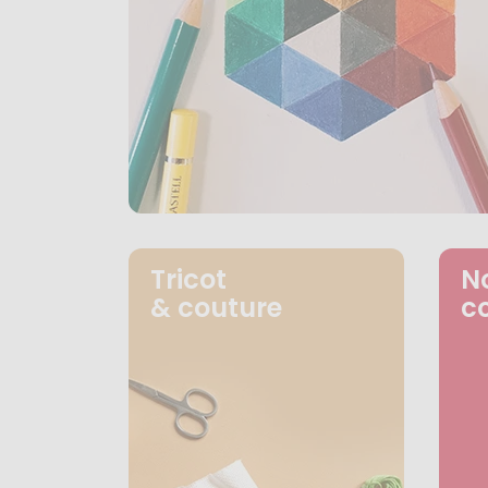
Tricot
N
& couture
c