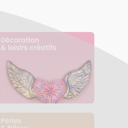
Décoration
& loisirs créatifs
Perles