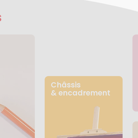
s
Châssis
& encadrement