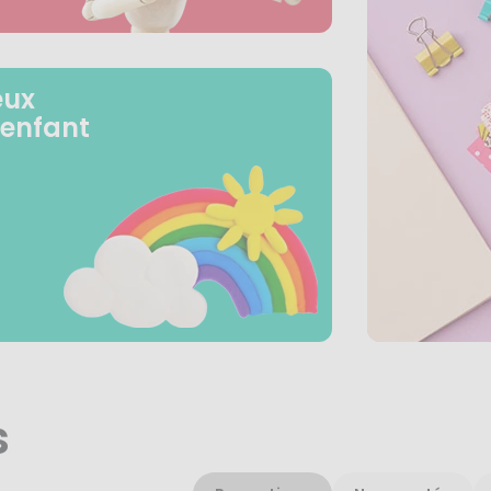
eux
 enfant
s