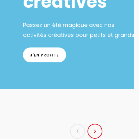
lu web - Gros volumes à petits prix
 une grande sélection de matériel
istique.
J'EN PROFITE