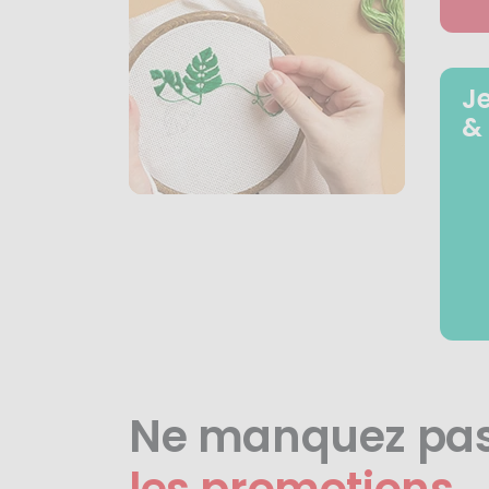
J
&
Ne manquez pa