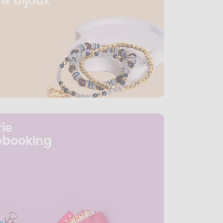
& bijoux
ie
pbooking