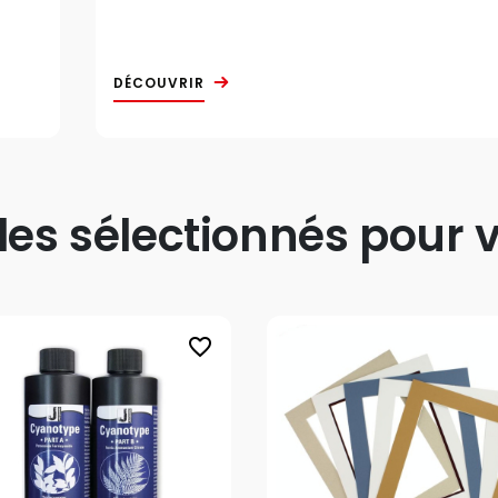
DÉCOUVRIR
s sélectionnés pour v
favorite_border