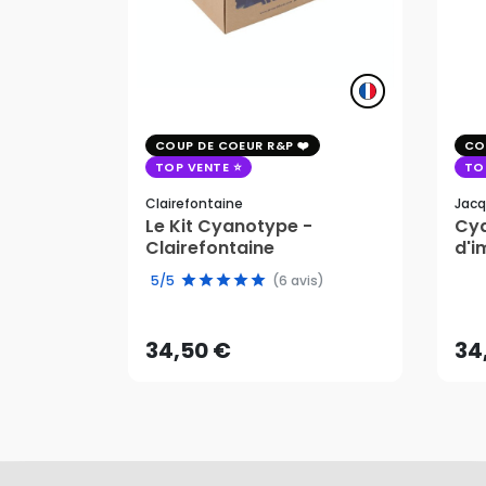
COUP DE COEUR R&P
CO
TOP VENTE
TO
Clairefontaine
Jacq
Le Kit Cyanotype -
Cya
Clairefontaine
d'i
pho
34,50 €
34
5/5
(6 avis)
AJOUTER AU PANIER
34,50 €
34