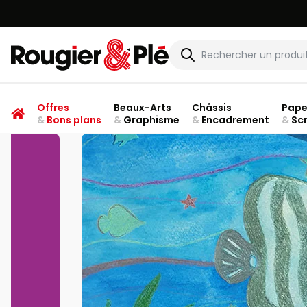
VOUS ÊTES
Rougier & Plé
Offres
Beaux-Arts
Châssis
Pape
&
Bons plans
&
Graphisme
&
Encadrement
&
Sc