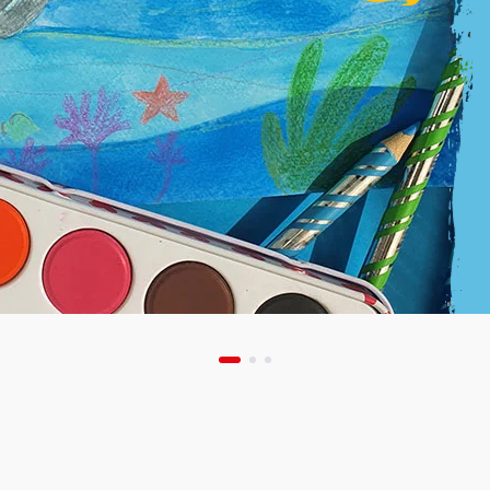
Exc
sur
art