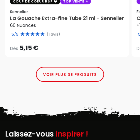
COUP DE COEUR R&P
TOP VENTE
Sennelier
F
La Gouache Extra-fine Tube 21 ml - Sennelier
C
60 Nuances
+
5/5
(1 avis)
5,15 €
Dès
D
VOIR PLUS DE PRODUITS
Laissez-vous
inspirer !