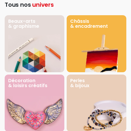
Tous nos
univers
Beaux-arts
Châssis
& graphisme
& encadrement
Décoration
Perles
& loisirs créatifs
& bijoux