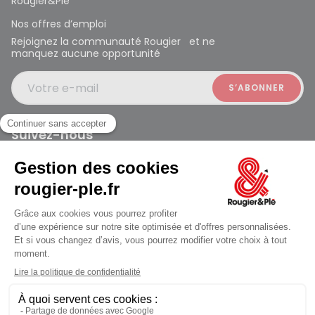
Rougier&Plé
Nos offres d’emploi
Rejoignez la communauté Rougier et ne
manquez aucune opportunité
Votre e-mail
Suivez-nous
Rougier et Plé 2024 Copyright
jusqu'au Samedi à 09:30
Mentions légales
Conditions générales des ventes