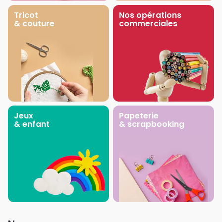
Tricot
Nos opérations
& couture
commerciales
Jeux
Papeterie
& enfant
& scrapbooking