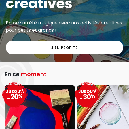
créatives
Passez un été magique avec nos activités créatives
pour petits et grands !
J'EN PROFITE
En ce
moment
JUSQU'À
JUSQU'À
20
30
%
%
-
-