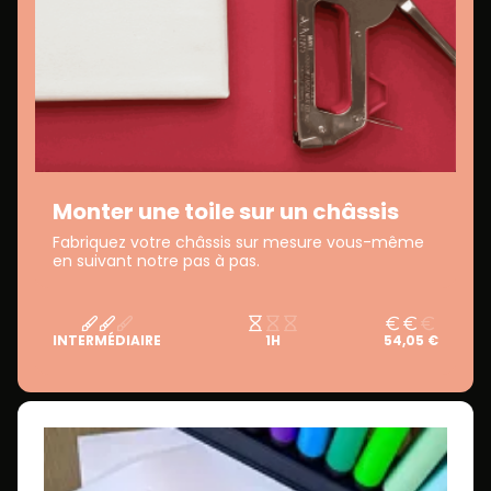
Monter une toile sur un châssis
Fabriquez votre châssis sur mesure vous-même
en suivant notre pas à pas.
INTERMÉDIAIRE
1H
54,05 €