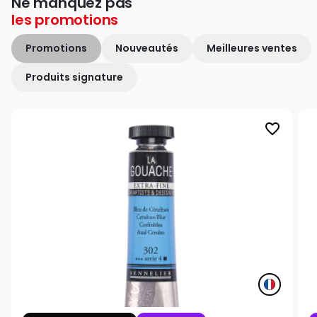
Ne manquez pas
les
promotions
Promotions
Nouveautés
Meilleures ventes
Produits signature
favorite_border