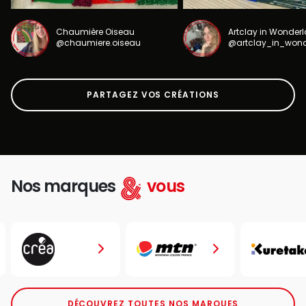
Chaumière Oiseau
Artclay in Wonder
@chaumiere.oiseau
@artclay_in_won
PARTAGEZ VOS CRÉATIONS
Nos marques
vous
DÉCOUVREZ TOUTES NOS MARQUES