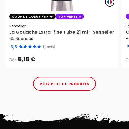
COUP DE COEUR R&P
TOP VENTE
Sennelier
F
La Gouache Extra-fine Tube 21 ml - Sennelier
C
60 Nuances
+
5/5
(1 avis)
5,15 €
Dès
D
VOIR PLUS DE PRODUITS