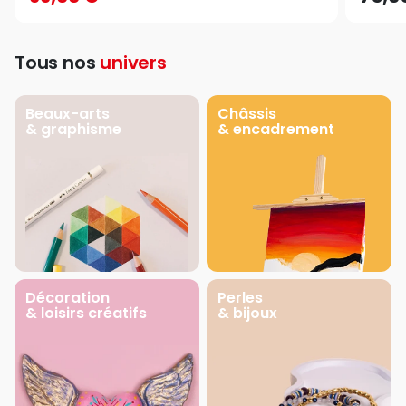
Tous nos
univers
Beaux-arts
Châssis
& graphisme
& encadrement
Décoration
Perles
& loisirs créatifs
& bijoux