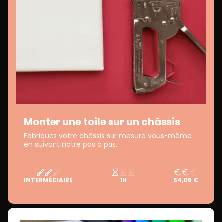
Monter une toile sur un châssis
Fabriquez votre châssis sur mesure vous-même
en suivant notre pas à pas.
INTERMÉDIAIRE
1H
54,05 €