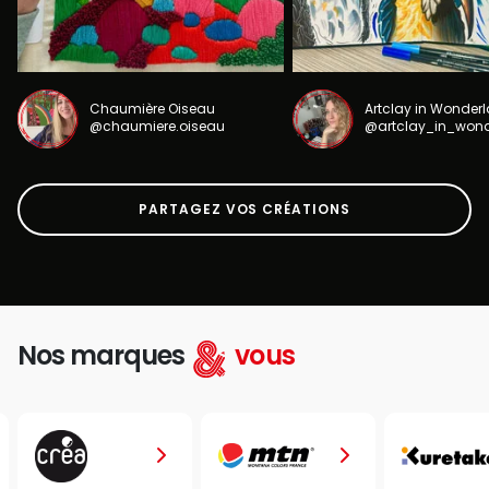
Chaumière Oiseau
Artclay in Wonder
@chaumiere.oiseau
@artclay_in_won
PARTAGEZ VOS CRÉATIONS
Nos marques
vous