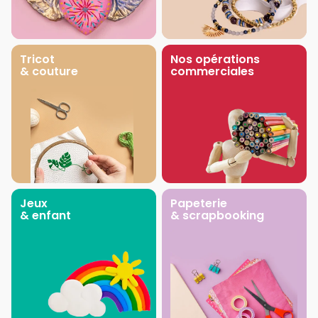
Tricot
Nos opérations
& couture
commerciales
Jeux
Papeterie
& enfant
& scrapbooking