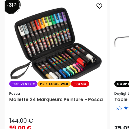
31
%
favorite_border
-
TOP VENTE
PRIX EXCLU WEB
PROMO
COUP 
Posca
Dayligh
Mallette 24 Marqueurs Peinture - Posca
Table 
5/5
144,00 €
99,00 €
75,0