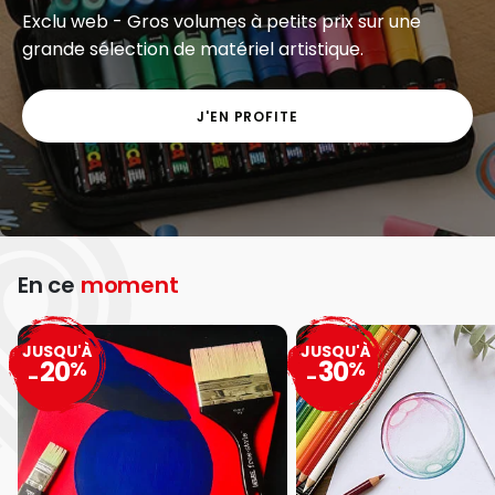
Exclu web - Gros volumes à petits prix sur une
grande sélection de matériel artistique.
J'EN PROFITE
En ce
moment
JUSQU'À
JUSQU'À
20
30
%
%
-
-