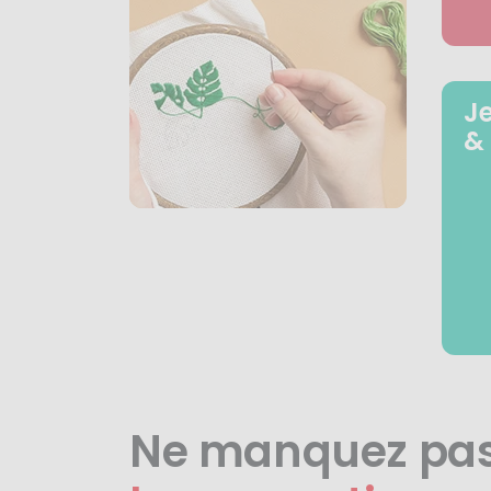
J
&
Ne manquez pa