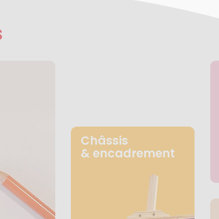
s
Châssis
& encadrement