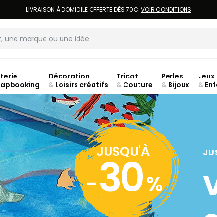
LIVRAISON À DOMICILE OFFERTE DÈS 70€.
VOIR CONDITIONS
terie
Décoration
Tricot
Perles
Jeux
rapbooking
&
Loisirs créatifs
&
Couture
&
Bijoux
&
Enf
jusq
JUSQU'À
JU
30
-
%