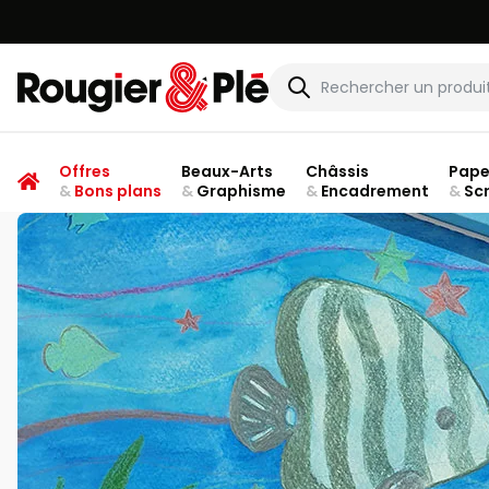
Rougier & Plé
Offres
Beaux-Arts
Châssis
Pape
&
Bons plans
&
Graphisme
&
Encadrement
&
Sc