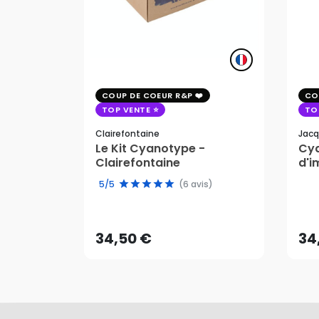
COUP DE COEUR R&P
CO
TOP VENTE
TO
Clairefontaine
Jacq
Le Kit Cyanotype -
Cya
Clairefontaine
d'i
pho
5/5
(6 avis)
34,50 €
34
AJOUTER AU PANIER
34,50 €
34