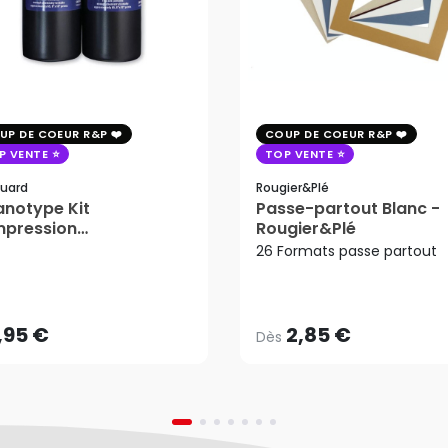
UP DE COEUR R&P
COUP DE COEUR R&P
P VENTE
TOP VENTE
uard
Rougier&plé
notype Kit
Passe-partout Blanc -
mpression
Rougier&Plé
tosensible - Jacquard
26 Formats passe partout
2,85 €
Dès
,95 €
AJOUTER AU PANIER
,95 €
2,85 €
Dès