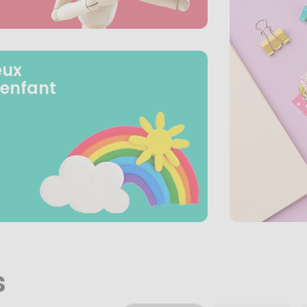
eux
 enfant
s