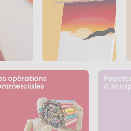
os opérations
Papeter
ommerciales
& scra