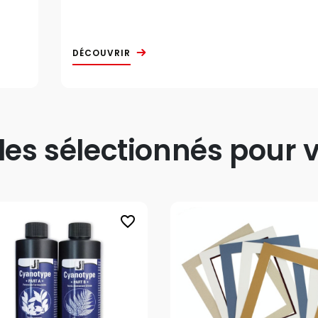
DÉCOUVRIR
s sélectionnés pour v
favorite_border