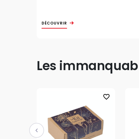
DÉCOUVRIR
Les immanquable
favorite_border