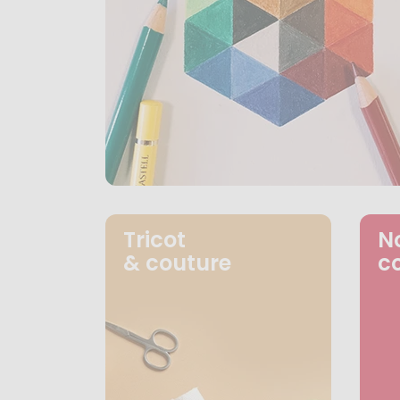
Tricot
N
& couture
c