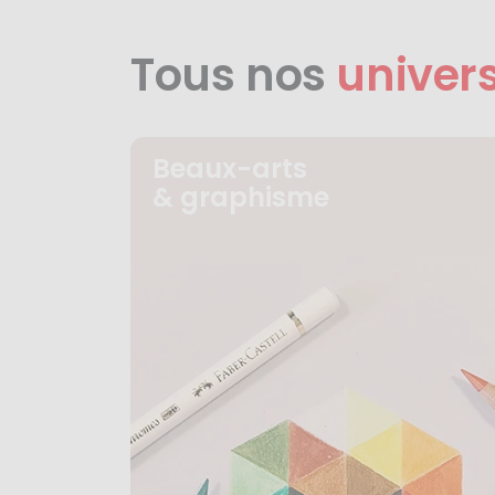
Tous nos
univer
Beaux-arts
& graphisme