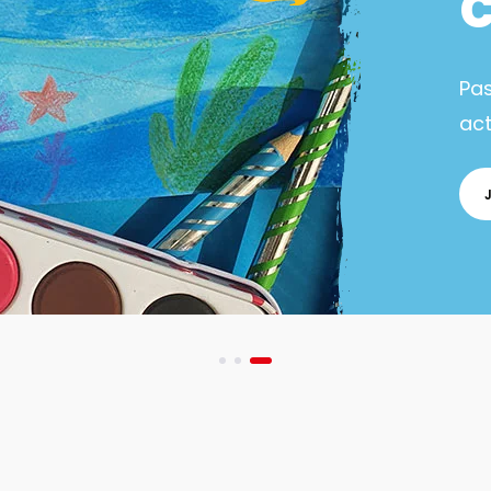
Pa
act