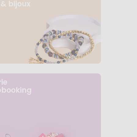
& bijoux
ie
pbooking