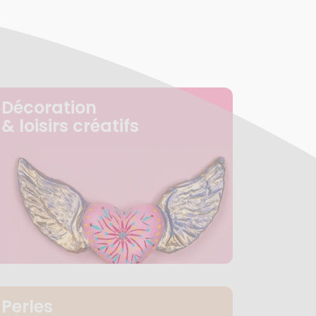
Décoration
& loisirs créatifs
Perles