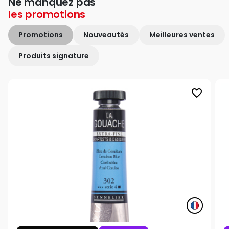
Ne manquez pas
les
promotions
Promotions
Nouveautés
Meilleures ventes
Produits signature
favorite_border