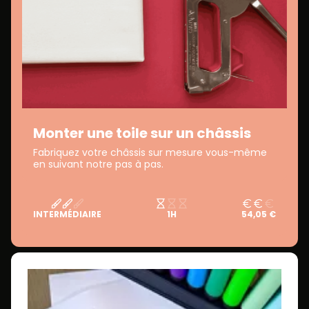
Monter une toile sur un châssis
Fabriquez votre châssis sur mesure vous-même
en suivant notre pas à pas.
INTERMÉDIAIRE
1H
54,05 €