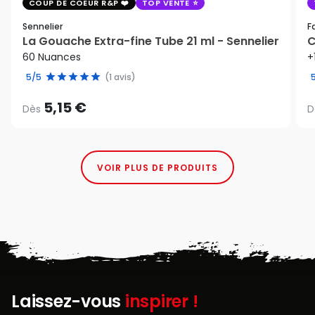
COUP DE COEUR R&P
TOP VENTE
Sennelier
F
La Gouache Extra-fine Tube 21 ml - Sennelier
C
60 Nuances
+
5/5
(1 avis)
5,15 €
Dès
D
VOIR PLUS DE PRODUITS
Laissez-vous
inspirer !