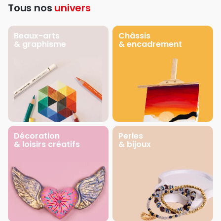
Tous nos
univers
Beaux-arts
Châssis
& graphisme
& encadrement
Décoration
Perles
& loisirs créatifs
& bijoux