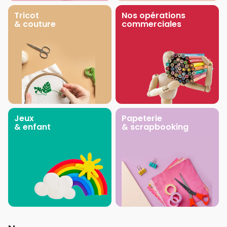
Tricot
Nos opérations
& couture
commerciales
Jeux
Papeterie
& enfant
& scrapbooking