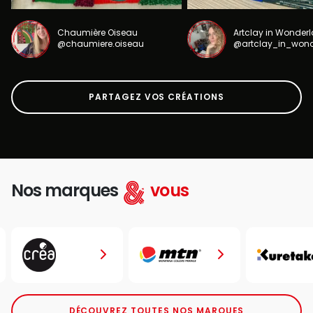
Chaumière Oiseau
Artclay in Wonder
@chaumiere.oiseau
@artclay_in_won
PARTAGEZ VOS CRÉATIONS
Nos marques
vous
DÉCOUVREZ TOUTES NOS MARQUES