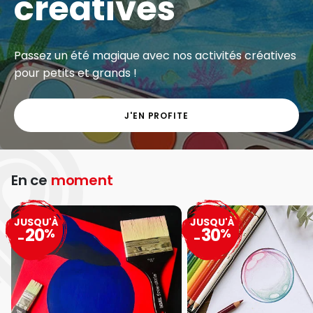
créatives
Passez un été magique avec nos activités créatives
pour petits et grands !
J'EN PROFITE
En ce
moment
JUSQU'À
JUSQU'À
20
30
%
%
-
-